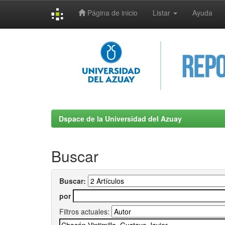
Página de inicio
Listar
Ayuda
Skip
navigation
Dspace de la Universidad del Azuay
Buscar
Buscar:
por
Filtros actuales: