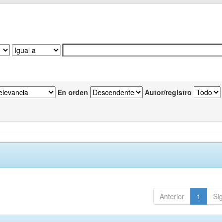
En orden
Autor/registro
Anterior
1
Si