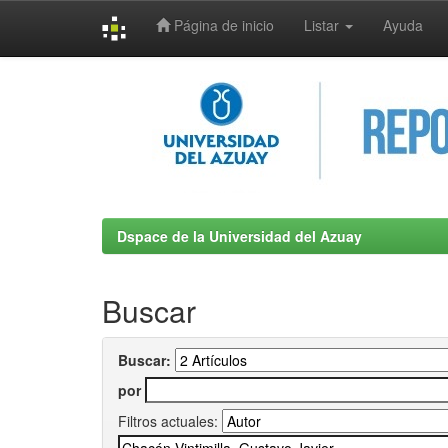
Página de inicio
Listar
Ayuda
Skip
navigation
Dspace de la Universidad del Azuay
Buscar
Buscar:
por
Filtros actuales: