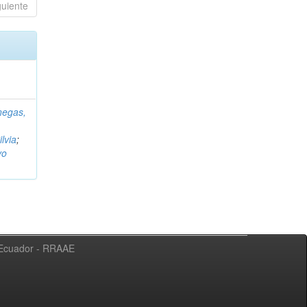
guiente
negas,
ilvia
;
vo
l Ecuador - RRAAE