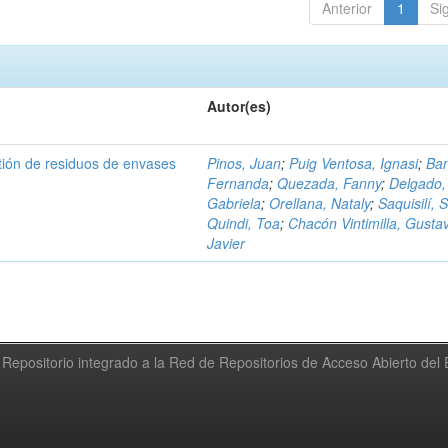
Anterior
1
Si
Autor(es)
tión de residuos de envases
Pinos, Juan
;
Puig Ventosa, Ignasi
;
Ba
Fernanda
;
Quezada, Fanny
;
Delgado,
Gabriela
;
Orellana, Nataly
;
Saquisilí, S
Quindi, Toa
;
Chacón Vintimilla, Gusta
Javier
Repositorio integrado a la Red de Repositorios de Acceso Abierto de