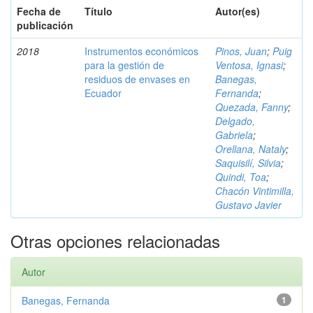
Fecha de
Título
Autor(es)
publicación
2018
Instrumentos económicos
Pinos, Juan
;
Puig
para la gestión de
Ventosa, Ignasi
;
residuos de envases en
Banegas,
Ecuador
Fernanda
;
Quezada, Fanny
;
Delgado,
Gabriela
;
Orellana, Nataly
;
Saquisilí, Silvia
;
Quindi, Toa
;
Chacón Vintimilla,
Gustavo Javier
Otras opciones relacionadas
Autor
Banegas, Fernanda
1