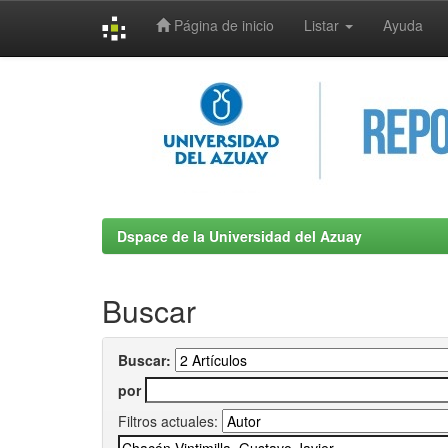
Página de inicio
Listar
Ayuda
Skip
navigation
Dspace de la Universidad del Azuay
Buscar
Buscar:
por
Filtros actuales: