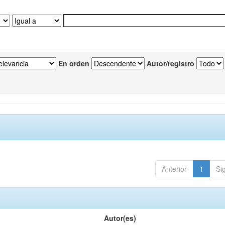
En orden
Autor/registro
Anterior
1
Si
Autor(es)