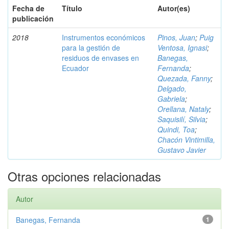
Fecha de
Título
Autor(es)
publicación
2018
Instrumentos económicos
Pinos, Juan
;
Puig
para la gestión de
Ventosa, Ignasi
;
residuos de envases en
Banegas,
Ecuador
Fernanda
;
Quezada, Fanny
;
Delgado,
Gabriela
;
Orellana, Nataly
;
Saquisilí, Silvia
;
Quindi, Toa
;
Chacón Vintimilla,
Gustavo Javier
Otras opciones relacionadas
Autor
Banegas, Fernanda
1