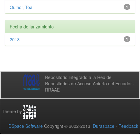
Quindi, Toa
1
Fecha de lanzamiento
2018
1
Repositorio integrado a la Red de
Repositorios de Acceso Abierto del Ecuador -
RRAAE
Theme by
DSpace Software
Copyright © 2002-2013
Duraspace
-
Feedback