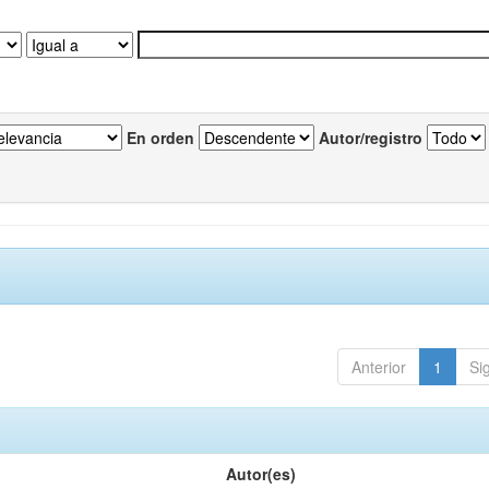
En orden
Autor/registro
Anterior
1
Si
Autor(es)