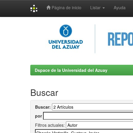
Página de inicio
Listar
Ayuda
Skip
navigation
Dspace de la Universidad del Azuay
Buscar
Buscar:
por
Filtros actuales: