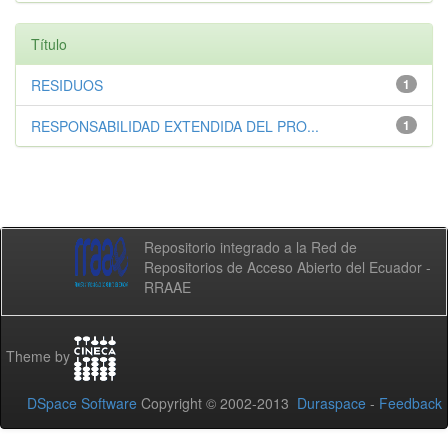
Título
RESIDUOS
1
RESPONSABILIDAD EXTENDIDA DEL PRO...
1
Repositorio integrado a la Red de
Repositorios de Acceso Abierto del Ecuador -
RRAAE
Theme by
DSpace Software
Copyright © 2002-2013
Duraspace
-
Feedback