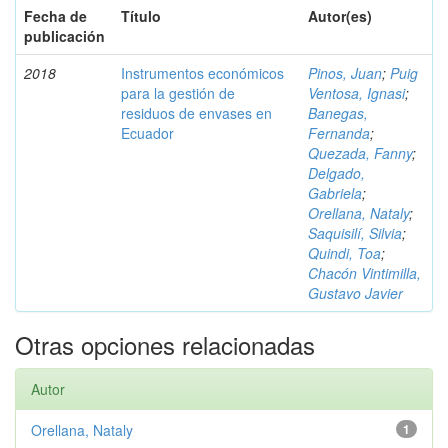
Fecha de
Título
Autor(es)
publicación
2018
Instrumentos económicos
Pinos, Juan
;
Puig
para la gestión de
Ventosa, Ignasi
;
residuos de envases en
Banegas,
Ecuador
Fernanda
;
Quezada, Fanny
;
Delgado,
Gabriela
;
Orellana, Nataly
;
Saquisilí, Silvia
;
Quindi, Toa
;
Chacón Vintimilla,
Gustavo Javier
Otras opciones relacionadas
Autor
Orellana, Nataly
1