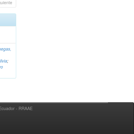
guiente
negas,
ilvia
;
vo
l Ecuador - RRAAE