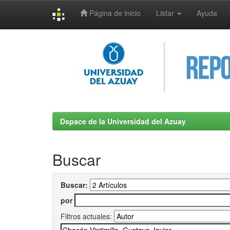
Página de inicio
Listar
Ayuda
Skip
navigation
Dspace de la Universidad del Azuay
Buscar
Buscar:
por
Filtros actuales: