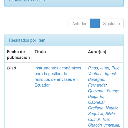
Anterior
1
Siguiente
Resultados por ítem:
Fecha de
Título
Autor(es)
publicación
2018
Instrumentos económicos
Pinos, Juan
;
Puig
para la gestión de
Ventosa, Ignasi
;
residuos de envases en
Banegas,
Ecuador
Fernanda
;
Quezada, Fanny
;
Delgado,
Gabriela
;
Orellana, Nataly
;
Saquisilí, Silvia
;
Quindi, Toa
;
Chacón Vintimilla,