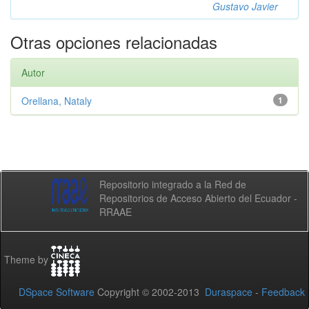
Gustavo Javier
Otras opciones relacionadas
Autor
Orellana, Nataly
1
Repositorio integrado a la Red de
Repositorios de Acceso Abierto del Ecuador -
RRAAE
Theme by
DSpace Software
Copyright © 2002-2013
Duraspace
-
Feedback