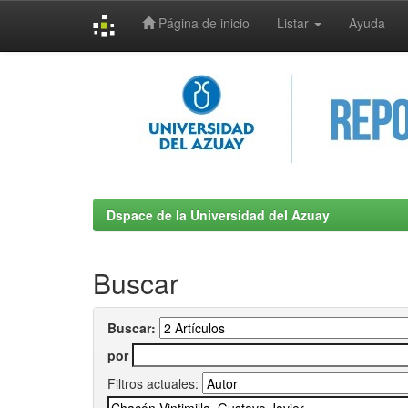
Página de inicio
Listar
Ayuda
Skip
navigation
Dspace de la Universidad del Azuay
Buscar
Buscar:
por
Filtros actuales: