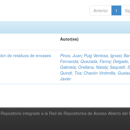
Anterior
1
Si
Autor(es)
tión de residuos de envases
Pinos, Juan
;
Puig Ventosa, Ignasi
;
Ba
Fernanda
;
Quezada, Fanny
;
Delgado,
Gabriela
;
Orellana, Nataly
;
Saquisilí, S
Quindi, Toa
;
Chacón Vintimilla, Gusta
Javier
Repositorio integrado a la Red de Repositorios de Acceso Abierto de