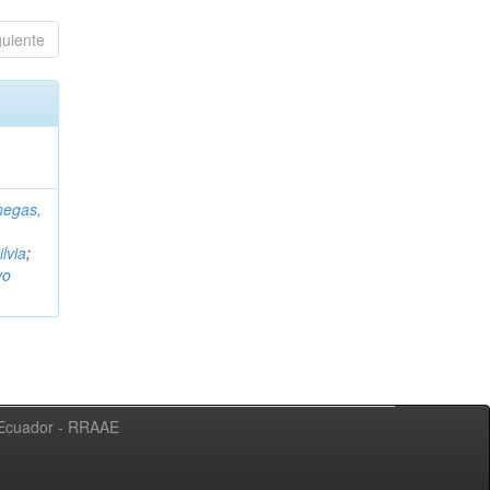
guiente
negas,
ilvia
;
vo
l Ecuador - RRAAE