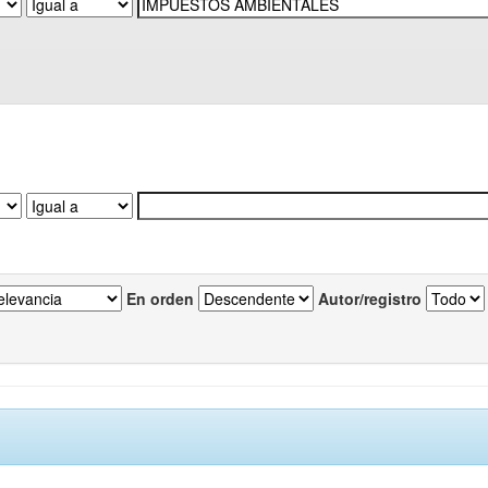
En orden
Autor/registro