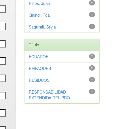
Pinos, Juan
1
Quindi, Toa
1
Saquisilí, Silvia
1
Título
ECUADOR
1
EMPAQUES
1
RESIDUOS
1
RESPONSABILIDAD
1
EXTENDIDA DEL PRO...