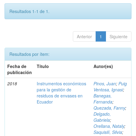
Resultados 1-1 de 1.
Anterior
1
Siguiente
Resultados por ítem:
Fecha de
Título
Autor(es)
publicación
2018
Instrumentos económicos
Pinos, Juan
;
Puig
para la gestión de
Ventosa, Ignasi
;
residuos de envases en
Banegas,
Ecuador
Fernanda
;
Quezada, Fanny
;
Delgado,
Gabriela
;
Orellana, Nataly
;
Saquisilí, Silvia
;