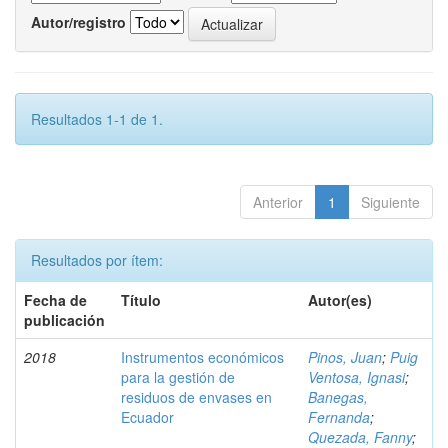
Autor/registro
Resultados 1-1 de 1.
Anterior
1
Siguiente
Resultados por ítem:
Fecha de
Título
Autor(es)
publicación
2018
Instrumentos económicos
Pinos, Juan
;
Puig
para la gestión de
Ventosa, Ignasi
;
residuos de envases en
Banegas,
Ecuador
Fernanda
;
Quezada, Fanny
;