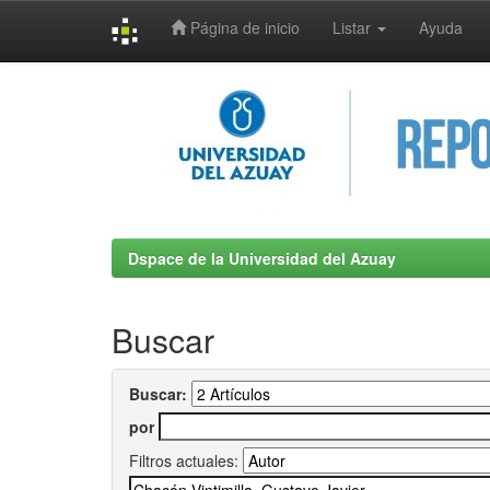
Página de inicio
Listar
Ayuda
Skip
navigation
Dspace de la Universidad del Azuay
Buscar
Buscar:
por
Filtros actuales: