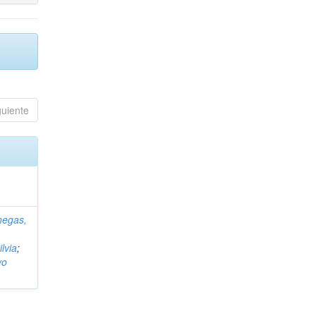
guiente
negas,
ilvia
;
vo