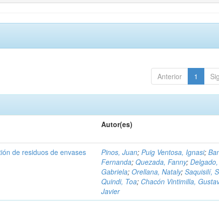
Anterior
1
Si
Autor(es)
tión de residuos de envases
Pinos, Juan
;
Puig Ventosa, Ignasi
;
Ba
Fernanda
;
Quezada, Fanny
;
Delgado,
Gabriela
;
Orellana, Nataly
;
Saquisilí, S
Quindi, Toa
;
Chacón Vintimilla, Gusta
Javier