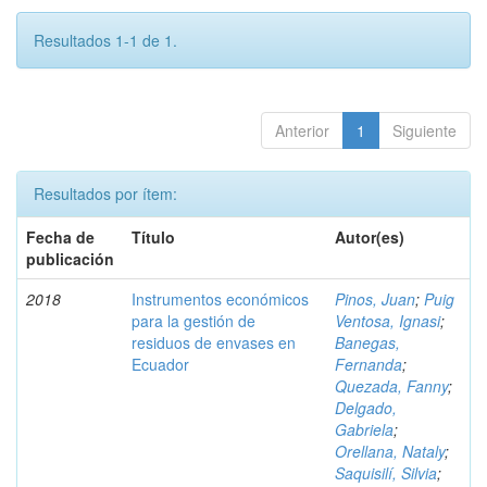
Resultados 1-1 de 1.
Anterior
1
Siguiente
Resultados por ítem:
Fecha de
Título
Autor(es)
publicación
2018
Instrumentos económicos
Pinos, Juan
;
Puig
para la gestión de
Ventosa, Ignasi
;
residuos de envases en
Banegas,
Ecuador
Fernanda
;
Quezada, Fanny
;
Delgado,
Gabriela
;
Orellana, Nataly
;
Saquisilí, Silvia
;