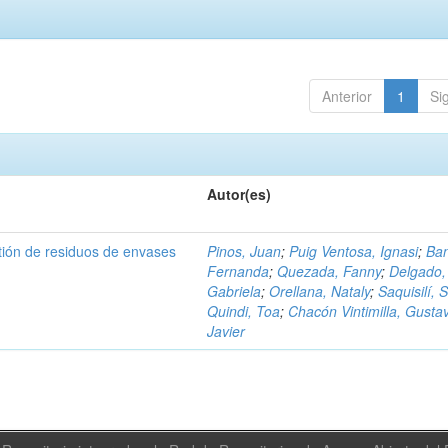
Anterior
1
Si
Autor(es)
tión de residuos de envases
Pinos, Juan
;
Puig Ventosa, Ignasi
;
Ba
Fernanda
;
Quezada, Fanny
;
Delgado,
Gabriela
;
Orellana, Nataly
;
Saquisilí, S
Quindi, Toa
;
Chacón Vintimilla, Gusta
Javier