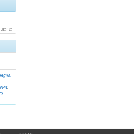
guiente
negas,
ilvia
;
vo