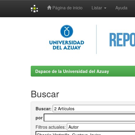
Página de inicio
Listar
Ayuda
Skip
navigation
Dspace de la Universidad del Azuay
Buscar
Buscar:
por
Filtros actuales: