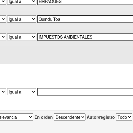
En orden
Autor/registro