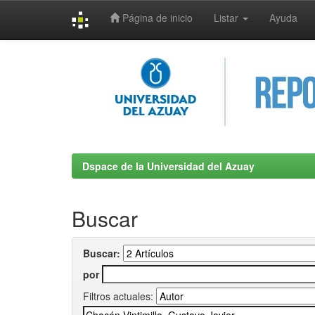
Página de inicio
Listar
Ayuda
Skip
navigation
Dspace de la Universidad del Azuay
Buscar
Buscar:
por
Filtros actuales: