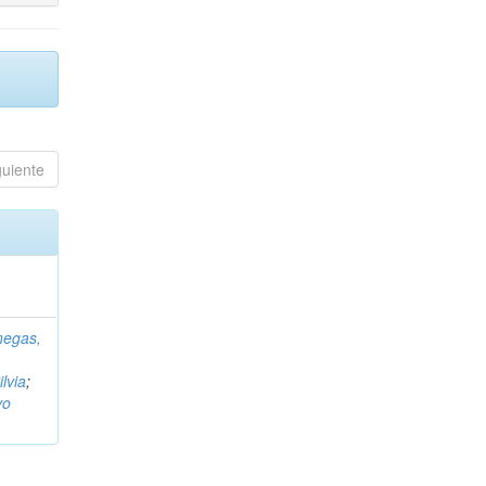
guiente
negas,
ilvia
;
vo