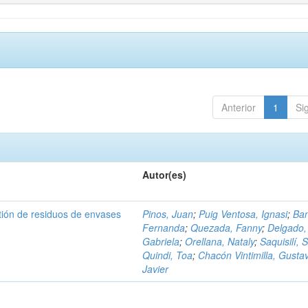
Anterior
1
Si
Autor(es)
tión de residuos de envases
Pinos, Juan
;
Puig Ventosa, Ignasi
;
Ba
Fernanda
;
Quezada, Fanny
;
Delgado,
Gabriela
;
Orellana, Nataly
;
Saquisilí, S
Quindi, Toa
;
Chacón Vintimilla, Gusta
Javier