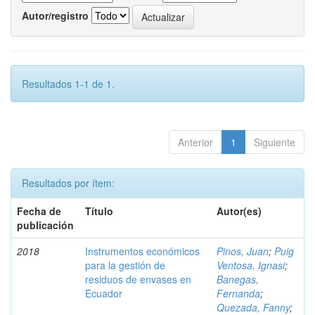
Autor/registro
Resultados 1-1 de 1.
Anterior
1
Siguiente
Resultados por ítem:
Fecha de
Título
Autor(es)
publicación
2018
Instrumentos económicos
Pinos, Juan
;
Puig
para la gestión de
Ventosa, Ignasi
;
residuos de envases en
Banegas,
Ecuador
Fernanda
;
Quezada, Fanny
;