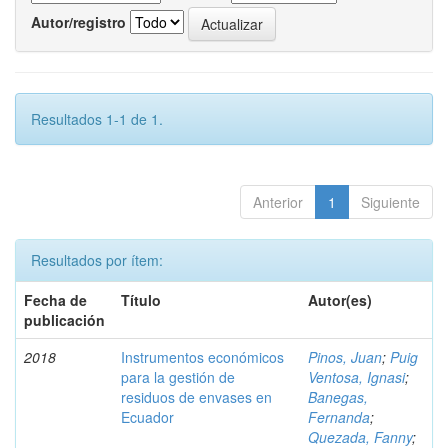
Autor/registro
Resultados 1-1 de 1.
Anterior
1
Siguiente
Resultados por ítem:
Fecha de
Título
Autor(es)
publicación
2018
Instrumentos económicos
Pinos, Juan
;
Puig
para la gestión de
Ventosa, Ignasi
;
residuos de envases en
Banegas,
Ecuador
Fernanda
;
Quezada, Fanny
;