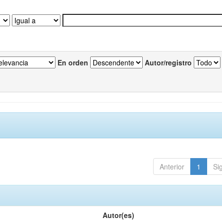
En orden
Autor/registro
Anterior
1
Si
Autor(es)