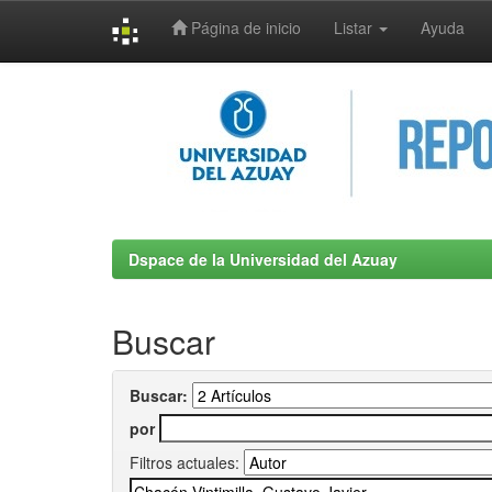
Página de inicio
Listar
Ayuda
Skip
navigation
Dspace de la Universidad del Azuay
Buscar
Buscar:
por
Filtros actuales: