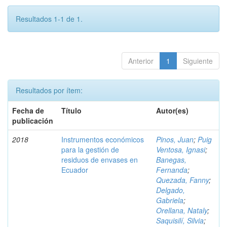
Resultados 1-1 de 1.
Anterior
1
Siguiente
Resultados por ítem:
Fecha de
Título
Autor(es)
publicación
2018
Instrumentos económicos
Pinos, Juan
;
Puig
para la gestión de
Ventosa, Ignasi
;
residuos de envases en
Banegas,
Ecuador
Fernanda
;
Quezada, Fanny
;
Delgado,
Gabriela
;
Orellana, Nataly
;
Saquisilí, Silvia
;