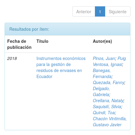
Anterior
1
Siguiente
Resultados por ítem:
Fecha de
Título
Autor(es)
publicación
2018
Instrumentos económicos
Pinos, Juan
;
Puig
para la gestión de
Ventosa, Ignasi
;
residuos de envases en
Banegas,
Ecuador
Fernanda
;
Quezada, Fanny
;
Delgado,
Gabriela
;
Orellana, Nataly
;
Saquisilí, Silvia
;
Quindi, Toa
;
Chacón Vintimilla,
Gustavo Javier