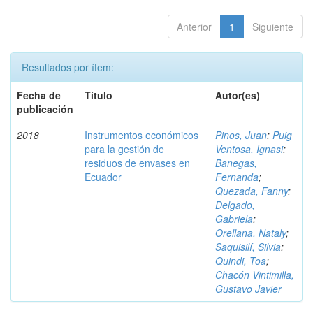
Anterior
1
Siguiente
Resultados por ítem:
Fecha de
Título
Autor(es)
publicación
2018
Instrumentos económicos
Pinos, Juan
;
Puig
para la gestión de
Ventosa, Ignasi
;
residuos de envases en
Banegas,
Ecuador
Fernanda
;
Quezada, Fanny
;
Delgado,
Gabriela
;
Orellana, Nataly
;
Saquisilí, Silvia
;
Quindi, Toa
;
Chacón Vintimilla,
Gustavo Javier