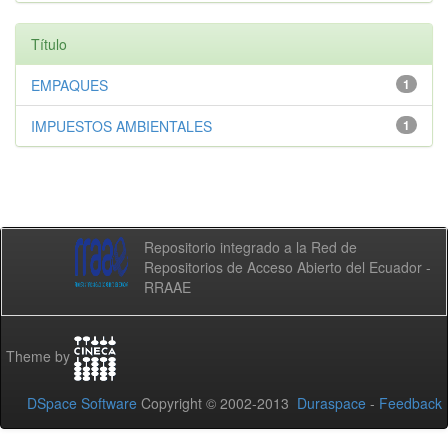
Título
EMPAQUES
1
IMPUESTOS AMBIENTALES
1
Repositorio integrado a la Red de
Repositorios de Acceso Abierto del Ecuador -
RRAAE
Theme by
DSpace Software
Copyright © 2002-2013
Duraspace
-
Feedback