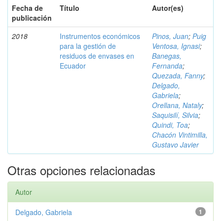
Fecha de
Título
Autor(es)
publicación
2018
Instrumentos económicos
Pinos, Juan
;
Puig
para la gestión de
Ventosa, Ignasi
;
residuos de envases en
Banegas,
Ecuador
Fernanda
;
Quezada, Fanny
;
Delgado,
Gabriela
;
Orellana, Nataly
;
Saquisilí, Silvia
;
Quindi, Toa
;
Chacón Vintimilla,
Gustavo Javier
Otras opciones relacionadas
Autor
Delgado, Gabriela
1