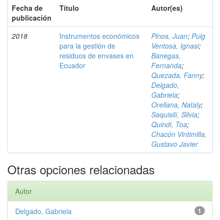
Fecha de
Título
Autor(es)
publicación
2018
Instrumentos económicos
Pinos, Juan
;
Puig
para la gestión de
Ventosa, Ignasi
;
residuos de envases en
Banegas,
Ecuador
Fernanda
;
Quezada, Fanny
;
Delgado,
Gabriela
;
Orellana, Nataly
;
Saquisilí, Silvia
;
Quindi, Toa
;
Chacón Vintimilla,
Gustavo Javier
Otras opciones relacionadas
Autor
Delgado, Gabriela
1