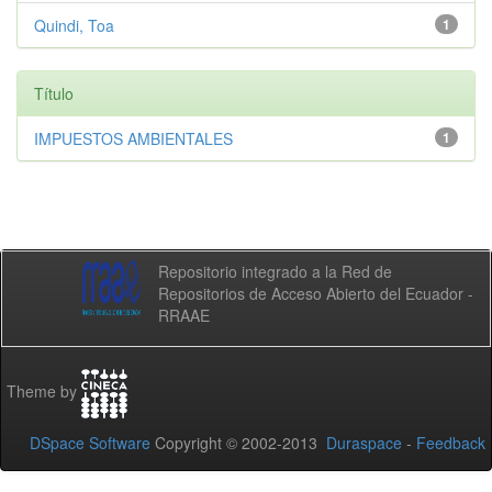
Quindi, Toa
1
Título
IMPUESTOS AMBIENTALES
1
Repositorio integrado a la Red de
Repositorios de Acceso Abierto del Ecuador -
RRAAE
Theme by
DSpace Software
Copyright © 2002-2013
Duraspace
-
Feedback