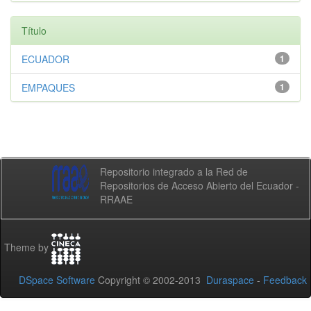
Título
ECUADOR
1
EMPAQUES
1
Repositorio integrado a la Red de
Repositorios de Acceso Abierto del Ecuador -
RRAAE
Theme by
DSpace Software
Copyright © 2002-2013
Duraspace
-
Feedback