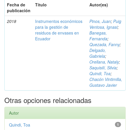
Fecha de
Título
Autor(es)
publicación
2018
Instrumentos económicos
Pinos, Juan
;
Puig
para la gestión de
Ventosa, Ignasi
;
residuos de envases en
Banegas,
Ecuador
Fernanda
;
Quezada, Fanny
;
Delgado,
Gabriela
;
Orellana, Nataly
;
Saquisilí, Silvia
;
Quindi, Toa
;
Chacón Vintimilla,
Gustavo Javier
Otras opciones relacionadas
Autor
Quindi, Toa
1