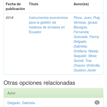
Fecha de
Título
Autor(es)
publicación
2018
Instrumentos económicos
Pinos, Juan
;
Puig
para la gestión de
Ventosa, Ignasi
;
residuos de envases en
Banegas,
Ecuador
Fernanda
;
Quezada, Fanny
;
Delgado,
Gabriela
;
Orellana, Nataly
;
Saquisilí, Silvia
;
Quindi, Toa
;
Chacón Vintimilla,
Gustavo Javier
Otras opciones relacionadas
Autor
Delgado, Gabriela
1