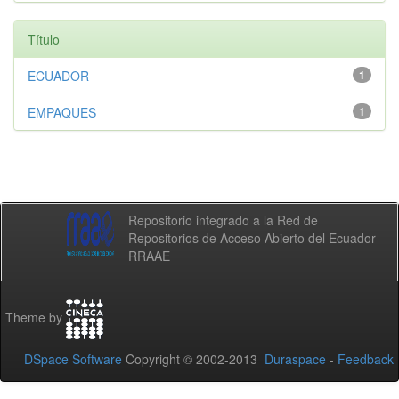
Título
ECUADOR
1
EMPAQUES
1
Repositorio integrado a la Red de
Repositorios de Acceso Abierto del Ecuador -
RRAAE
Theme by
DSpace Software
Copyright © 2002-2013
Duraspace
-
Feedback