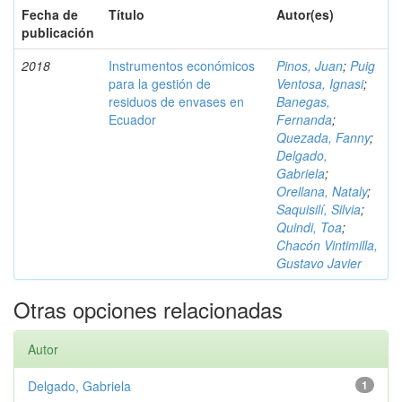
Fecha de
Título
Autor(es)
publicación
2018
Instrumentos económicos
Pinos, Juan
;
Puig
para la gestión de
Ventosa, Ignasi
;
residuos de envases en
Banegas,
Ecuador
Fernanda
;
Quezada, Fanny
;
Delgado,
Gabriela
;
Orellana, Nataly
;
Saquisilí, Silvia
;
Quindi, Toa
;
Chacón Vintimilla,
Gustavo Javier
Otras opciones relacionadas
Autor
Delgado, Gabriela
1