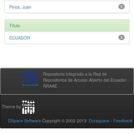
Pinos, Juan
1
Título
ECUADOR
1
Repositorio integrado a la Red de
Repositorios de Acceso Abierto del Ecuador -
RRAAE
Theme by
DSpace Software
Copyright © 2002-2013
Duraspace
-
Feedback