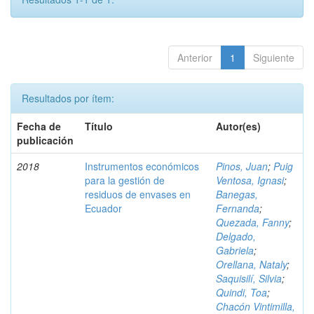
Anterior
1
Siguiente
Resultados por ítem:
Fecha de
Título
Autor(es)
publicación
2018
Instrumentos económicos
Pinos, Juan
;
Puig
para la gestión de
Ventosa, Ignasi
;
residuos de envases en
Banegas,
Ecuador
Fernanda
;
Quezada, Fanny
;
Delgado,
Gabriela
;
Orellana, Nataly
;
Saquisilí, Silvia
;
Quindi, Toa
;
Chacón Vintimilla,