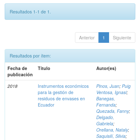
Resultados 1-1 de 1.
Anterior
1
Siguiente
Resultados por ítem:
Fecha de
Título
Autor(es)
publicación
2018
Instrumentos económicos
Pinos, Juan
;
Puig
para la gestión de
Ventosa, Ignasi
;
residuos de envases en
Banegas,
Ecuador
Fernanda
;
Quezada, Fanny
;
Delgado,
Gabriela
;
Orellana, Nataly
;
Saquisilí, Silvia
;