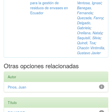
para la gestión de
Ventosa, Ignasi
;
residuos de envases en
Banegas,
Ecuador
Fernanda
;
Quezada, Fanny
;
Delgado,
Gabriela
;
Orellana, Nataly
;
Saquisilí, Silvia
;
Quindi, Toa
;
Chacón Vintimilla,
Gustavo Javier
Otras opciones relacionadas
Autor
Pinos, Juan
1
Título