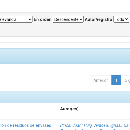
En orden
Autor/registro
Anterior
1
Si
Autor(es)
tión de residuos de envases
Pinos, Juan
;
Puig Ventosa, Ignasi
;
Ba