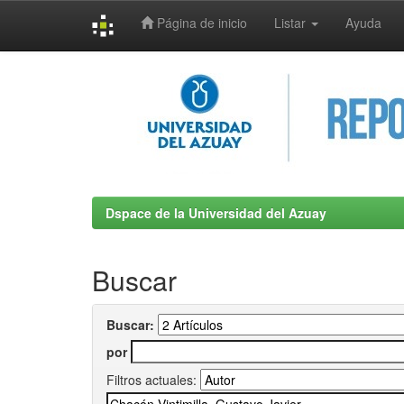
Página de inicio
Listar
Ayuda
Skip
navigation
Dspace de la Universidad del Azuay
Buscar
Buscar:
por
Filtros actuales: