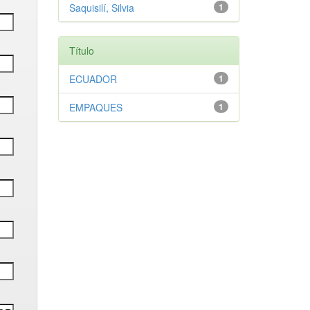
Saquisilí, Silvia
1
Título
ECUADOR
1
EMPAQUES
1