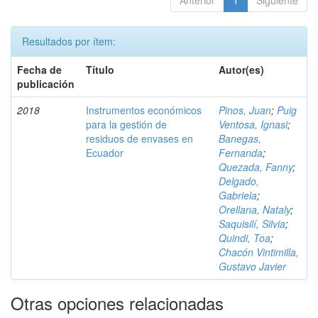
Anterior
1
Siguiente
Resultados por ítem:
Fecha de
Título
Autor(es)
publicación
2018
Instrumentos económicos
Pinos, Juan
;
Puig
para la gestión de
Ventosa, Ignasi
;
residuos de envases en
Banegas,
Ecuador
Fernanda
;
Quezada, Fanny
;
Delgado,
Gabriela
;
Orellana, Nataly
;
Saquisilí, Silvia
;
Quindi, Toa
;
Chacón Vintimilla,
Gustavo Javier
Otras opciones relacionadas