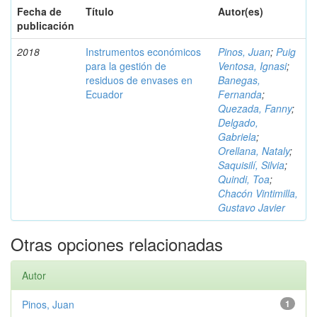
Fecha de
Título
Autor(es)
publicación
2018
Instrumentos económicos
Pinos, Juan
;
Puig
para la gestión de
Ventosa, Ignasi
;
residuos de envases en
Banegas,
Ecuador
Fernanda
;
Quezada, Fanny
;
Delgado,
Gabriela
;
Orellana, Nataly
;
Saquisilí, Silvia
;
Quindi, Toa
;
Chacón Vintimilla,
Gustavo Javier
Otras opciones relacionadas
Autor
Pinos, Juan
1