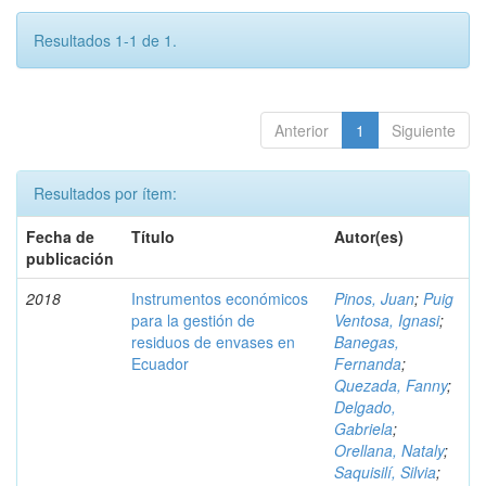
Resultados 1-1 de 1.
Anterior
1
Siguiente
Resultados por ítem:
Fecha de
Título
Autor(es)
publicación
2018
Instrumentos económicos
Pinos, Juan
;
Puig
para la gestión de
Ventosa, Ignasi
;
residuos de envases en
Banegas,
Ecuador
Fernanda
;
Quezada, Fanny
;
Delgado,
Gabriela
;
Orellana, Nataly
;
Saquisilí, Silvia
;