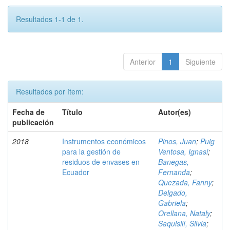
Resultados 1-1 de 1.
Anterior
1
Siguiente
Resultados por ítem:
Fecha de
Título
Autor(es)
publicación
2018
Instrumentos económicos
Pinos, Juan
;
Puig
para la gestión de
Ventosa, Ignasi
;
residuos de envases en
Banegas,
Ecuador
Fernanda
;
Quezada, Fanny
;
Delgado,
Gabriela
;
Orellana, Nataly
;
Saquisilí, Silvia
;