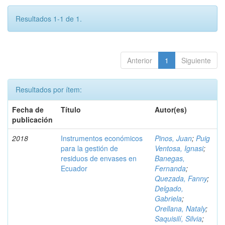
Resultados 1-1 de 1.
Anterior
1
Siguiente
Resultados por ítem:
Fecha de
Título
Autor(es)
publicación
2018
Instrumentos económicos
Pinos, Juan
;
Puig
para la gestión de
Ventosa, Ignasi
;
residuos de envases en
Banegas,
Ecuador
Fernanda
;
Quezada, Fanny
;
Delgado,
Gabriela
;
Orellana, Nataly
;
Saquisilí, Silvia
;