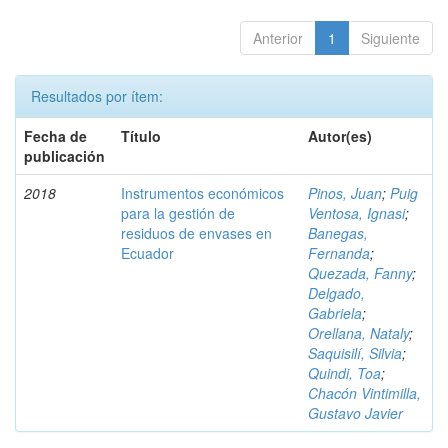
Anterior
1
Siguiente
Resultados por ítem:
Fecha de
Título
Autor(es)
publicación
2018
Instrumentos económicos
Pinos, Juan
;
Puig
para la gestión de
Ventosa, Ignasi
;
residuos de envases en
Banegas,
Ecuador
Fernanda
;
Quezada, Fanny
;
Delgado,
Gabriela
;
Orellana, Nataly
;
Saquisilí, Silvia
;
Quindi, Toa
;
Chacón Vintimilla,
Gustavo Javier