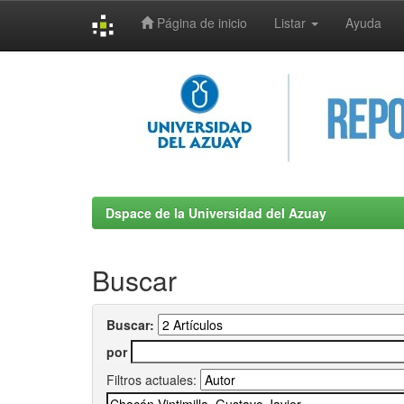
Página de inicio
Listar
Ayuda
Skip
navigation
Dspace de la Universidad del Azuay
Buscar
Buscar:
por
Filtros actuales: