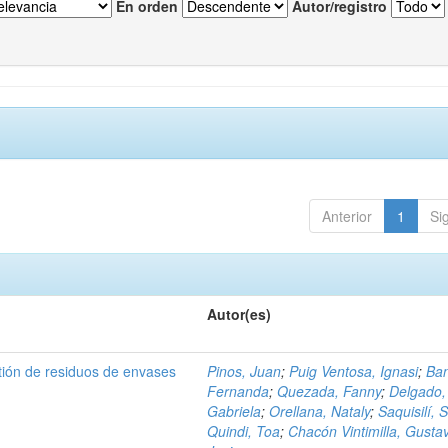
En orden
Autor/registro
Anterior
1
Si
Autor(es)
tión de residuos de envases
Pinos, Juan
;
Puig Ventosa, Ignasi
;
Ba
Fernanda
;
Quezada, Fanny
;
Delgado,
Gabriela
;
Orellana, Nataly
;
Saquisilí, S
Quindi, Toa
;
Chacón Vintimilla, Gusta