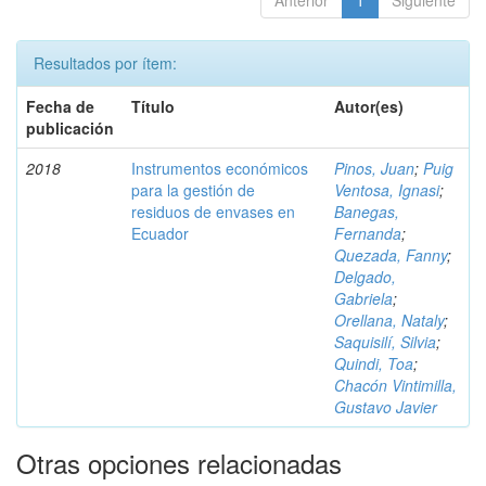
Anterior
1
Siguiente
Resultados por ítem:
Fecha de
Título
Autor(es)
publicación
2018
Instrumentos económicos
Pinos, Juan
;
Puig
para la gestión de
Ventosa, Ignasi
;
residuos de envases en
Banegas,
Ecuador
Fernanda
;
Quezada, Fanny
;
Delgado,
Gabriela
;
Orellana, Nataly
;
Saquisilí, Silvia
;
Quindi, Toa
;
Chacón Vintimilla,
Gustavo Javier
Otras opciones relacionadas