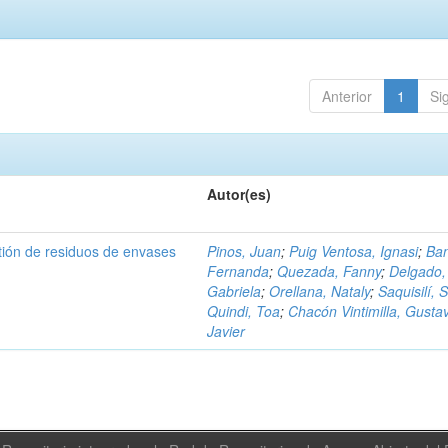
Anterior
1
Si
Autor(es)
tión de residuos de envases
Pinos, Juan
;
Puig Ventosa, Ignasi
;
Ba
Fernanda
;
Quezada, Fanny
;
Delgado,
Gabriela
;
Orellana, Nataly
;
Saquisilí, S
Quindi, Toa
;
Chacón Vintimilla, Gusta
Javier