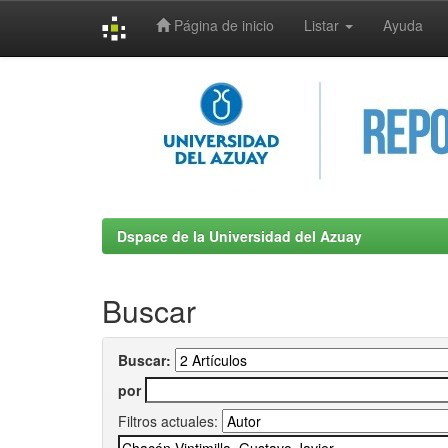
Página de inicio
Listar
Ayuda
Skip
navigation
Dspace de la Universidad del Azuay
Buscar
Buscar:
por
Filtros actuales: