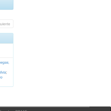
guiente
negas,
ilvia
;
vo