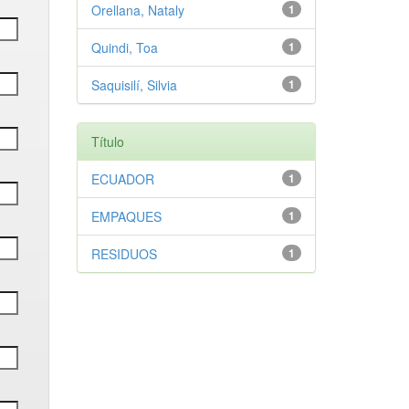
Orellana, Nataly
1
Quindi, Toa
1
Saquisilí, Silvia
1
Título
ECUADOR
1
EMPAQUES
1
RESIDUOS
1