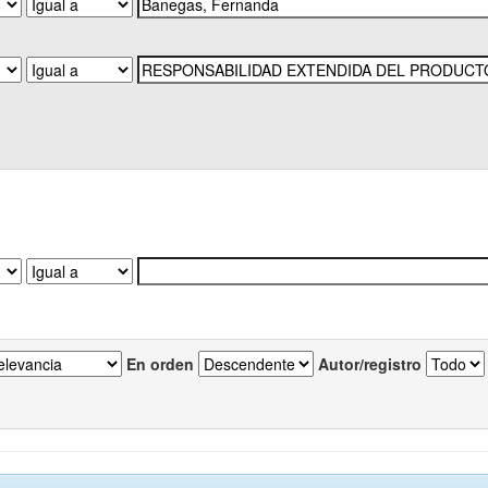
En orden
Autor/registro