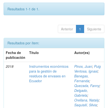
Resultados 1-1 de 1.
Anterior
1
Siguiente
Resultados por ítem:
Fecha de
Título
Autor(es)
publicación
2018
Instrumentos económicos
Pinos, Juan
;
Puig
para la gestión de
Ventosa, Ignasi
;
residuos de envases en
Banegas,
Ecuador
Fernanda
;
Quezada, Fanny
;
Delgado,
Gabriela
;
Orellana, Nataly
;
Saquisilí, Silvia
;