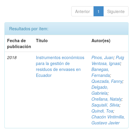
Anterior
1
Siguiente
Resultados por ítem:
Fecha de
Título
Autor(es)
publicación
2018
Instrumentos económicos
Pinos, Juan
;
Puig
para la gestión de
Ventosa, Ignasi
;
residuos de envases en
Banegas,
Ecuador
Fernanda
;
Quezada, Fanny
;
Delgado,
Gabriela
;
Orellana, Nataly
;
Saquisilí, Silvia
;
Quindi, Toa
;
Chacón Vintimilla,
Gustavo Javier