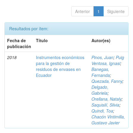
Anterior
1
Siguiente
Resultados por ítem:
Fecha de
Título
Autor(es)
publicación
2018
Instrumentos económicos
Pinos, Juan
;
Puig
para la gestión de
Ventosa, Ignasi
;
residuos de envases en
Banegas,
Ecuador
Fernanda
;
Quezada, Fanny
;
Delgado,
Gabriela
;
Orellana, Nataly
;
Saquisilí, Silvia
;
Quindi, Toa
;
Chacón Vintimilla,
Gustavo Javier