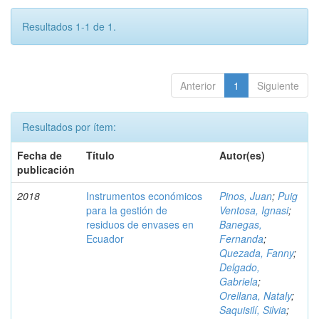
Resultados 1-1 de 1.
Anterior
1
Siguiente
Resultados por ítem:
Fecha de
Título
Autor(es)
publicación
2018
Instrumentos económicos
Pinos, Juan
;
Puig
para la gestión de
Ventosa, Ignasi
;
residuos de envases en
Banegas,
Ecuador
Fernanda
;
Quezada, Fanny
;
Delgado,
Gabriela
;
Orellana, Nataly
;
Saquisilí, Silvia
;