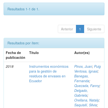
Resultados 1-1 de 1.
Anterior
1
Siguiente
Resultados por ítem:
Fecha de
Título
Autor(es)
publicación
2018
Instrumentos económicos
Pinos, Juan
;
Puig
para la gestión de
Ventosa, Ignasi
;
residuos de envases en
Banegas,
Ecuador
Fernanda
;
Quezada, Fanny
;
Delgado,
Gabriela
;
Orellana, Nataly
;
Saquisilí, Silvia
;