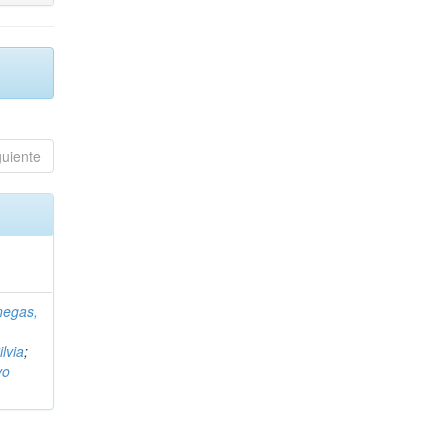
guiente
negas,
ilvia
;
vo