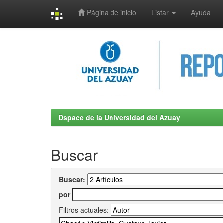
Página de inicio
Listar
Ayuda
Skip
navigation
Dspace de la Universidad del Azuay
Buscar
Buscar:
por
Filtros actuales: