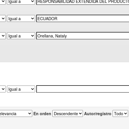
En orden
Autor/registro