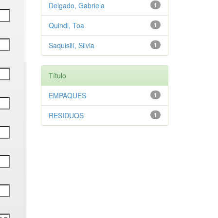
Delgado, Gabriela
1
Quindi, Toa
1
Saquisilí, Silvia
1
Título
EMPAQUES
1
RESIDUOS
1