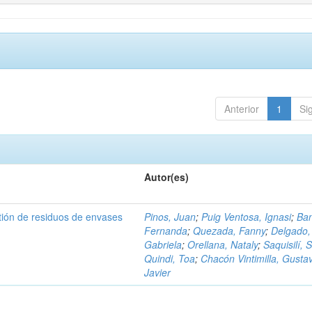
Anterior
1
Si
Autor(es)
tión de residuos de envases
Pinos, Juan
;
Puig Ventosa, Ignasi
;
Ba
Fernanda
;
Quezada, Fanny
;
Delgado,
Gabriela
;
Orellana, Nataly
;
Saquisilí, S
Quindi, Toa
;
Chacón Vintimilla, Gusta
Javier