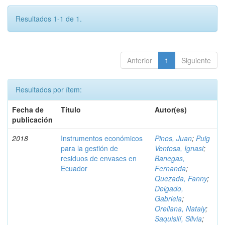
Resultados 1-1 de 1.
Anterior
1
Siguiente
Resultados por ítem:
Fecha de
Título
Autor(es)
publicación
2018
Instrumentos económicos
Pinos, Juan
;
Puig
para la gestión de
Ventosa, Ignasi
;
residuos de envases en
Banegas,
Ecuador
Fernanda
;
Quezada, Fanny
;
Delgado,
Gabriela
;
Orellana, Nataly
;
Saquisilí, Silvia
;