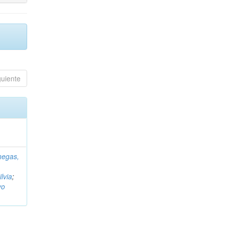
guiente
negas,
ilvia
;
vo