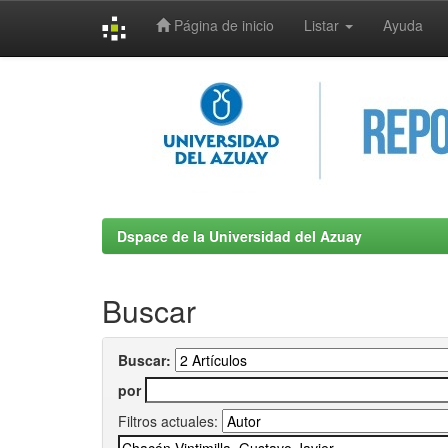
Página de inicio
Listar
Ayuda
Skip
navigation
Dspace de la Universidad del Azuay
Buscar
Buscar:
por
Filtros actuales: