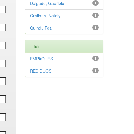
Delgado, Gabriela
1
Orellana, Nataly
1
Quindi, Toa
1
Título
EMPAQUES
1
RESIDUOS
1