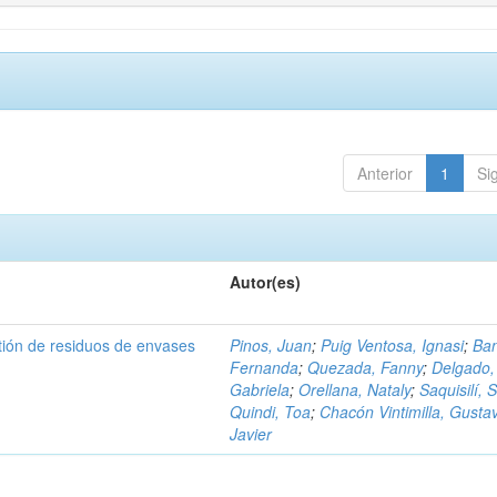
Anterior
1
Si
Autor(es)
tión de residuos de envases
Pinos, Juan
;
Puig Ventosa, Ignasi
;
Ba
Fernanda
;
Quezada, Fanny
;
Delgado,
Gabriela
;
Orellana, Nataly
;
Saquisilí, S
Quindi, Toa
;
Chacón Vintimilla, Gusta
Javier