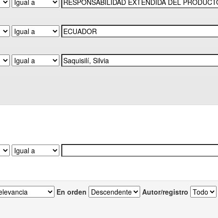
En orden
Autor/registro