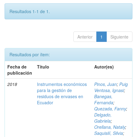
Resultados 1-1 de 1.
Anterior
1
Siguiente
Resultados por ítem:
Fecha de
Título
Autor(es)
publicación
2018
Instrumentos económicos
Pinos, Juan
;
Puig
para la gestión de
Ventosa, Ignasi
;
residuos de envases en
Banegas,
Ecuador
Fernanda
;
Quezada, Fanny
;
Delgado,
Gabriela
;
Orellana, Nataly
;
Saquisilí, Silvia
;