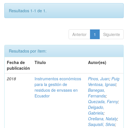
Resultados 1-1 de 1.
Anterior
1
Siguiente
Resultados por ítem:
Fecha de
Título
Autor(es)
publicación
2018
Instrumentos económicos
Pinos, Juan
;
Puig
para la gestión de
Ventosa, Ignasi
;
residuos de envases en
Banegas,
Ecuador
Fernanda
;
Quezada, Fanny
;
Delgado,
Gabriela
;
Orellana, Nataly
;
Saquisilí, Silvia
;